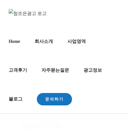
콘
텐
츠
로
건
Home
회사소개
사업영역
너
뛰
기
고객후기
자주묻는질문
광고정보
블로그
문의하기