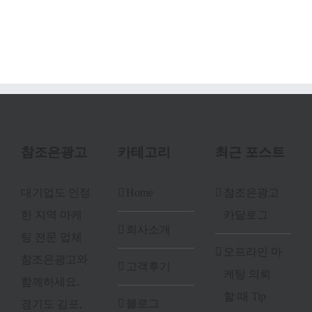
참조은광고
카테고리
최근 포스트
대기업도 인정
Home
참조은광고
한 지역 마케
카달로그
회사소개
팅 전문 업체
오프라인 마
참조은광고와
고객후기
케팅 의뢰
함께하세요.
할 때 Tip
블로그
경기도 김포,