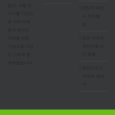
일산, 서울 강
전단지 배포
서구를 기반으
시 유의할
로 지역 마케
점
팅과 온라인
김포 아파트
마케팅 전문
전단지함 단
기업으로 12년
지 목록
간 고객과 함
께해왔습니다.
한강신도시
아파트 세대
수