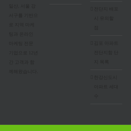
일산, 서울 강
전단지 배포
서구를 기반으
시 유의할
로 지역 마케
점
팅과 온라인
김포 아파트
마케팅 전문
전단지함 단
기업으로 12년
지 목록
간 고객과 함
께해왔습니다.
한강신도시
아파트 세대
수