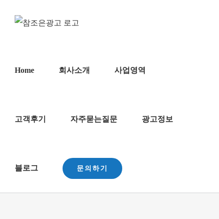
콘
텐
츠
로
건
Home
회사소개
사업영역
너
뛰
기
고객후기
자주묻는질문
광고정보
블로그
문의하기