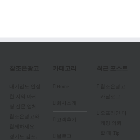
참조은광고
카테고리
최근 포스트
대기업도 인정
Home
참조은광고
한 지역 마케
카달로그
회사소개
팅 전문 업체
오프라인 마
참조은광고와
고객후기
케팅 의뢰
함께하세요.
할 때 Tip
블로그
경기도 김포,