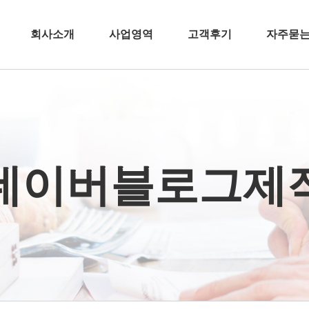
회사소개
사업영역
고객후기
자주묻
네이버블로그제