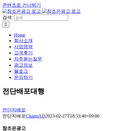
콘텐츠로 건너뛰기
검색:
Home
회사소개
사업영역
고객후기
자주묻는질문
광고정보
블로그
문의하기
전단배포대행
전단지배포
전단지배포
CharmAD
2023-02-27T18:53:40+09:00
참조은광고